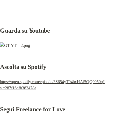
Guarda su Youtube
Ascolta su Spotify
https://open.spotify.com/episode/3S654yT94hxHAi5QQ9050q?
si=287f16dfb382478a
Segui Freelance for Love