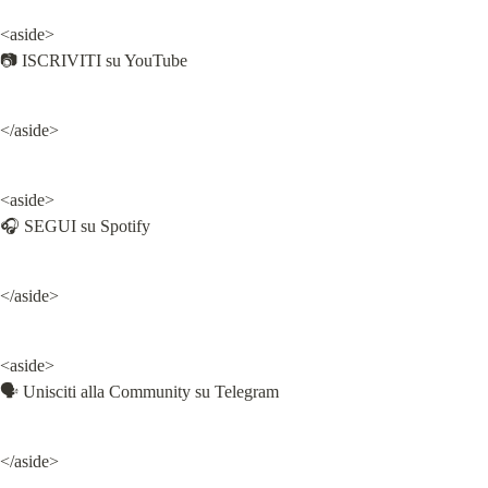
<aside>

📷 ISCRIVITI su YouTube
</aside>
<aside>

🎧 SEGUI su Spotify
</aside>
<aside>

🗣 Unisciti alla Community su Telegram
</aside>